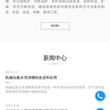
槽、管式加热炉、导热油炉、窑炉余热回收装置、各种塔器、贮
罐、管壳式换热器、螺旋板换热器等换热设备和空冷设备的制
造、安装、改造、维修、换管工程。
MORE
新闻中心
—— news ——
2025-11-17
机械化氨水澄清槽的改进和应用
机械化氨水澄清槽液面调节器是一种常用的自动控制装置，用于实时监
测和调节澄清槽中液面的高度。
2025-10-28