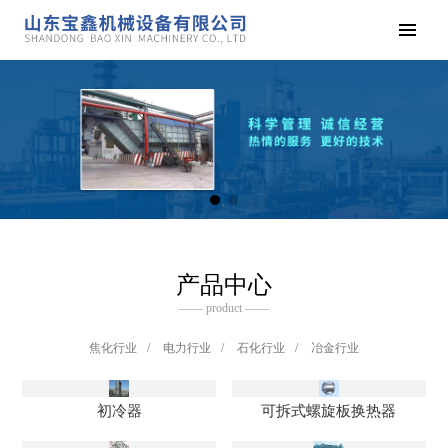
产品中心
—— product ——
焦化行业
/
电力行业
/
石化行业
/
冶金行业
初冷器
可拆式螺旋板换热器