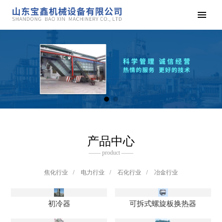
产品中心
—— product ——
焦化行业
/
电力行业
/
石化行业
/
冶金行业
初冷器
可拆式螺旋板换热器