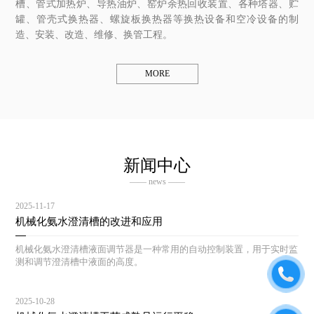
槽、管式加热炉、导热油炉、窑炉余热回收装置、各种塔器、贮
罐、管壳式换热器、螺旋板换热器等换热设备和空冷设备的制
造、安装、改造、维修、换管工程。
MORE
新闻中心
—— news ——
2025-11-17
机械化氨水澄清槽的改进和应用
机械化氨水澄清槽液面调节器是一种常用的自动控制装置，用于实时监
测和调节澄清槽中液面的高度。
2025-10-28