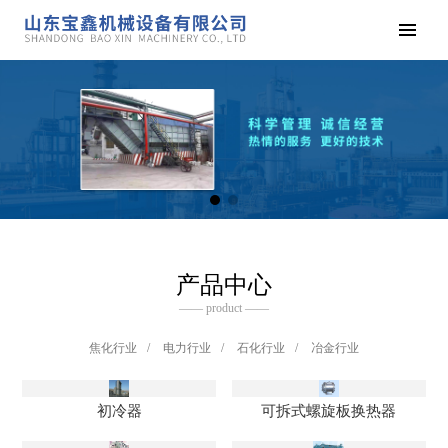
产品中心
—— product ——
焦化行业
/
电力行业
/
石化行业
/
冶金行业
初冷器
可拆式螺旋板换热器