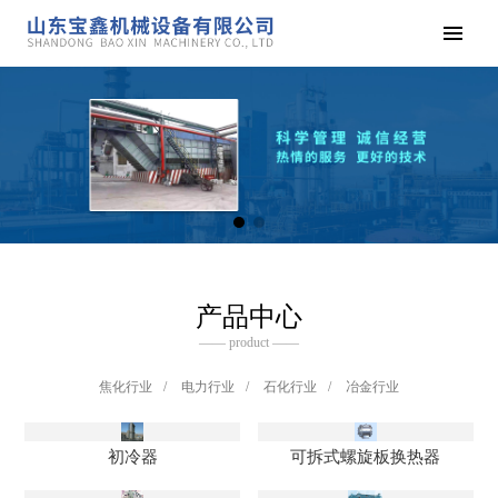
产品中心
—— product ——
焦化行业
/
电力行业
/
石化行业
/
冶金行业
初冷器
可拆式螺旋板换热器