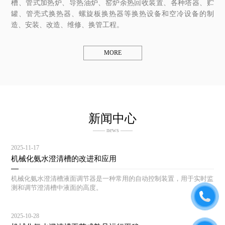
槽、管式加热炉、导热油炉、窑炉余热回收装置、各种塔器、贮
罐、管壳式换热器、螺旋板换热器等换热设备和空冷设备的制
造、安装、改造、维修、换管工程。
MORE
新闻中心
—— news ——
2025-11-17
机械化氨水澄清槽的改进和应用
机械化氨水澄清槽液面调节器是一种常用的自动控制装置，用于实时监
测和调节澄清槽中液面的高度。
2025-10-28