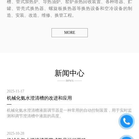
槽、管式加热炉、导热油炉、窑炉余热回收装置、各种塔器、贮
罐、管壳式换热器、螺旋板换热器等换热设备和空冷设备的制
造、安装、改造、维修、换管工程。
MORE
新闻中心
—— news ——
2025-11-17
机械化氨水澄清槽的改进和应用
机械化氨水澄清槽液面调节器是一种常用的自动控制装置，用于实时监
测和调节澄清槽中液面的高度。
2025-10-28