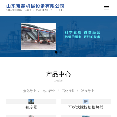
产品中心
—— product ——
焦化行业
/
电力行业
/
石化行业
/
冶金行业
初冷器
可拆式螺旋板换热器