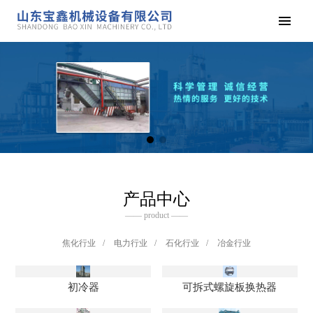
产品中心
—— product ——
焦化行业
/
电力行业
/
石化行业
/
冶金行业
初冷器
可拆式螺旋板换热器