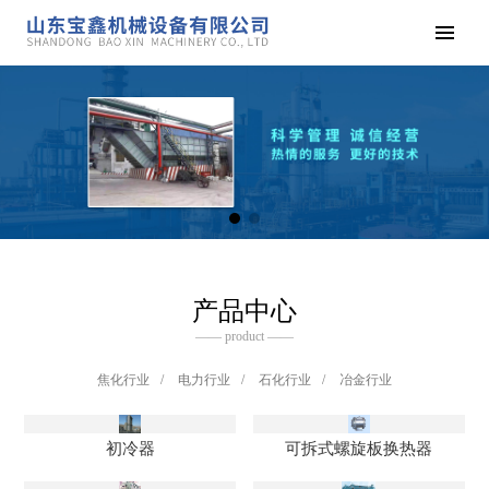
产品中心
—— product ——
焦化行业
/
电力行业
/
石化行业
/
冶金行业
初冷器
可拆式螺旋板换热器