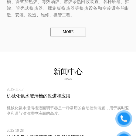
槽、管式加热炉、导热油炉、窑炉余热回收装置、各种塔器、贮
罐、管壳式换热器、螺旋板换热器等换热设备和空冷设备的制
造、安装、改造、维修、换管工程。
MORE
新闻中心
—— news ——
2025-11-17
机械化氨水澄清槽的改进和应用
机械化氨水澄清槽液面调节器是一种常用的自动控制装置，用于实时监
测和调节澄清槽中液面的高度。
2025-10-28