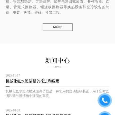
槽、管式加热炉、导热油炉、窑炉余热回收装置、各种塔器、贮
罐、管壳式换热器、螺旋板换热器等换热设备和空冷设备的制
造、安装、改造、维修、换管工程。
MORE
新闻中心
—— news ——
2025-11-17
机械化氨水澄清槽的改进和应用
机械化氨水澄清槽液面调节器是一种常用的自动控制装置，用于实时监
测和调节澄清槽中液面的高度。
2025-10-28