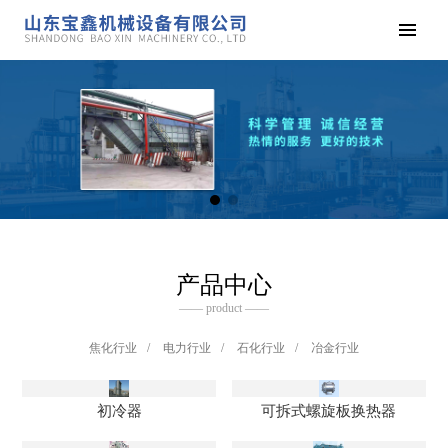
产品中心
—— product ——
焦化行业
/
电力行业
/
石化行业
/
冶金行业
初冷器
可拆式螺旋板换热器