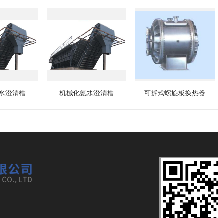
水澄清槽
机械化氨水澄清槽
可拆式螺旋板换热器