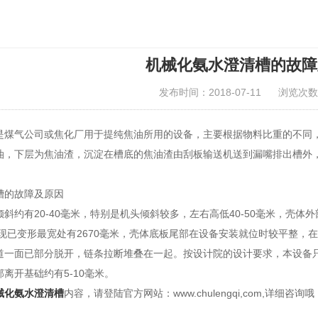
机械化氨水澄清槽的故障
发布时间：2018-07-11
浏览次数
是煤气公司或焦化厂用于提纯焦油所用的设备，主要根据物料比重的不同
油，下层为焦油渣
，沉淀在槽底的焦油渣由刮板输送机送到漏嘴排出槽外
槽的故障及原因
斜约有20-40毫米，特别是机头倾斜较多，左右高低40-50毫米，壳体
0现已变形最宽处有2670毫米，壳体底板尾部在设备安装就位时较平整，
道一面已部分脱开，链条拉断堆叠在一起。按设计院的设计要求，本设备
离开基础约有5-10毫米。
械化氨水澄清槽
内容，请登陆官方网站：www.chulengqi,com,详细咨询哦