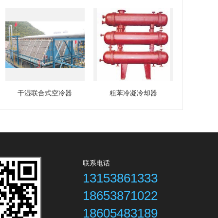
干湿联合式空冷器
粗苯冷凝冷却器
联系电话
13153861333
18653871022
18605483189