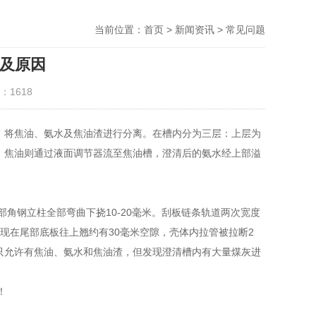
当前位置：
首页
>
新闻资讯
>
常见问题
及原因
：1618
，将焦油、氨水及焦油渣进行分离。在槽内分为三层：上层为
，焦油则通过液面调节器流至焦油槽，澄清后的氨水经上部溢
外部角钢立柱全部弯曲下挠10-20毫米。刮板链条轨道两次宽度
在现在尾部底板往上翘约有30毫米空隙，壳体内拉管被拉断2
只允许有焦油、氨水和焦油渣，但发现澄清槽内有大量煤灰进
！