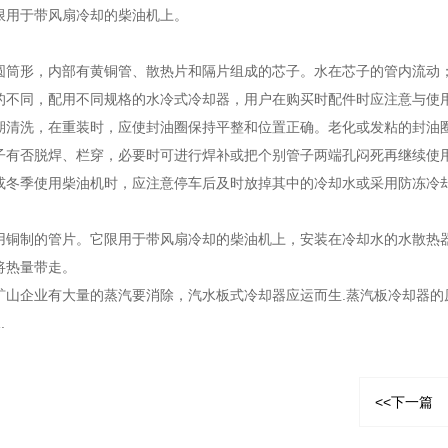
限用于带风扇冷却的柴油机上。
圆筒形，内部有黄铜管、散热片和隔片组成的芯子。水在芯子的管内流动
的不同，配用不同规格的水冷式冷却器，用户在购买时配件时应注意与使
期清洗，在重装时，应使封油圈保持平整和位置正确。老化或发粘的封油
子有否脱焊、栏穿，必要时可进行焊补或把个别管子两端孔闷死再继续使
或冬季使用柴油机时，应注意停车后及时放掉其中的冷却水或采用防冻冷
用铜制的管片。它限用于带风扇冷却的柴油机上，安装在冷却水的水散热
将热量带走。
矿山企业有大量的蒸汽要消除，汽水板式冷却器应运而生.蒸汽板冷却器的
.
<<下一篇