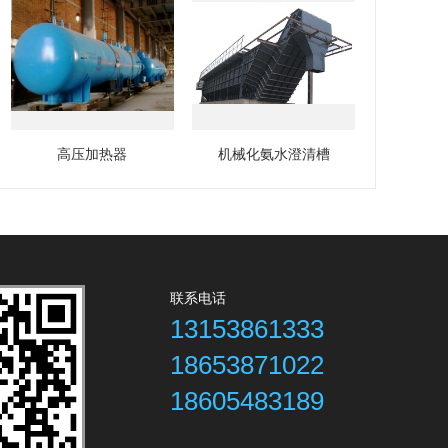
高压加热器
机械化氨水澄清槽
联系电话
13153861333
18653871022
18605483189