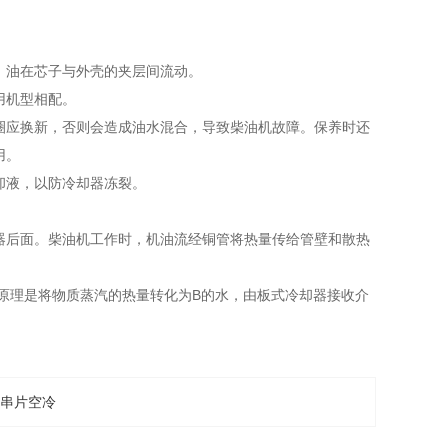
；油在芯子与外壳的夹层间流动。
用机型相配。
圈应换新，否则会造成油水混合，导致柴油机故障。保养时还
用。
却液，以防冷却器冻裂。
器后面。柴油机工作时，机油流经铜管将热量传给管壁和散热
原理是将物质蒸汽的热量转化为B的水，由板式冷却器接收介
串片空冷