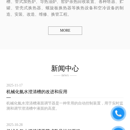
槽、管式加热炉、导热油炉、窑炉余热回收装置、各种塔器、贮
罐、管壳式换热器、螺旋板换热器等换热设备和空冷设备的制
造、安装、改造、维修、换管工程。
MORE
新闻中心
—— news ——
2025-11-17
机械化氨水澄清槽的改进和应用
机械化氨水澄清槽液面调节器是一种常用的自动控制装置，用于实时监
测和调节澄清槽中液面的高度。
2025-10-28