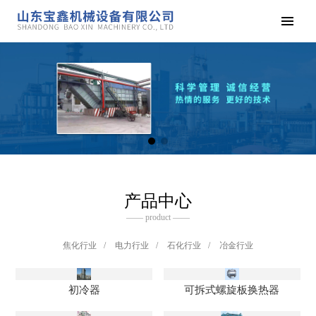
产品中心
—— product ——
焦化行业
/
电力行业
/
石化行业
/
冶金行业
初冷器
可拆式螺旋板换热器