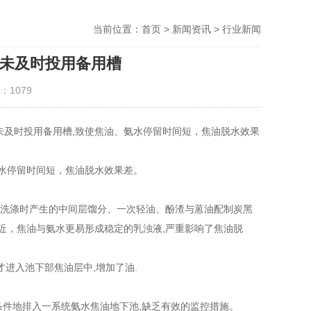
当前位置：
首页
>
新闻资讯
>
行业新闻
未及时投用备用槽
：1079
未及时投用备用槽,致使焦油、氨水停留时间短，焦油脱水效果
水停留时间短，焦油脱水效果差。
分洗涤时产生的中间层馏分、一次轻油、酚渣与蒽油配制炭黑
近，焦油与氨水更易形成稳定的乳浊液,严重影响了焦油脱
才进入池下部焦油层中,增加了油.
条件地排入一系统氨水焦油地下池,缺乏有效的监控措施。