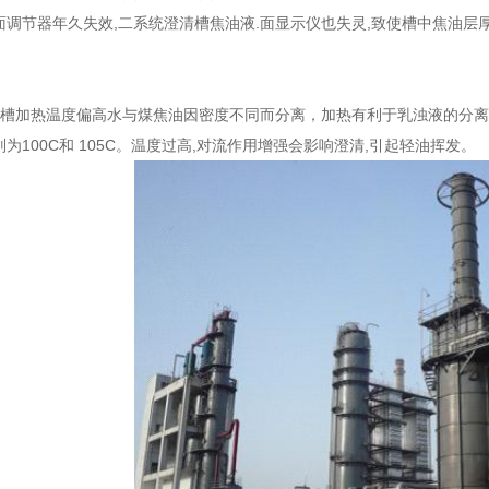
调节器年久失效,二系统澄清槽焦油液.面显示仪也失灵,致使槽中焦油层厚度
。
油槽加热温度偏高水与煤焦油因密度不同而分离，加热有利于乳浊液的分
为100C和 105C。温度过高,对流作用增强会影响澄清,引起轻油挥发。