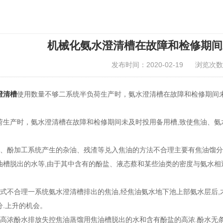
机械化氨水澄清槽在故障和检修期间
发布时间：2020-02-19
浏览次数
澄清槽
使用数量不够二系统半负荷生产时，氨水澄清槽在故障和检修期间
荷生产时，氨水澄清槽在故障和检修期间未及时投用备用槽,致使焦油、氨
工、酚加工系统产生的杂油、残渣等兑入焦油的方法不合理主要有焦油馏
油槽脱出的水等,由于其中含有的酚盐、液态蔡和某些油类的密度与氨水相
方式不合理一系统氨水澄清槽排出的焦油,经焦油氨水地下池上部氨水层后,
分.上升的机会。
、高浓酚水排放失控焦油蒸馏用焦油槽脱出的水和含有酚盐的高浓.酚水无