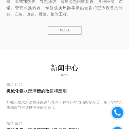
槽、管式加热炉、导热油炉、窑炉余热回收装置、各种塔器、贮
罐、管壳式换热器、螺旋板换热器等换热设备和空冷设备的制
造、安装、改造、维修、换管工程。
MORE
新闻中心
—— news ——
2025-11-17
机械化氨水澄清槽的改进和应用
机械化氨水澄清槽液面调节器是一种常用的自动控制装置，用于实时监
测和调节澄清槽中液面的高度。
2025-10-28