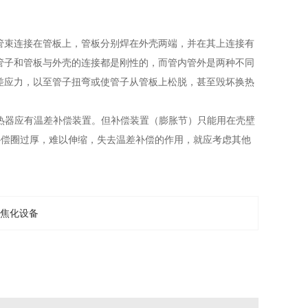
管束连接在管板上，管板分别焊在外壳两端，并在其上连接有
管子和管板与外壳的连接都是刚性的，而管内管外是两种不同
差应力，以至管子扭弯或使管子从管板上松脱，甚至毁坏换热
热器应有温差补偿装置。但补偿装置（膨胀节）只能用在壳壁
于补偿圈过厚，难以伸缩，失去温差补偿的作用，就应考虑其他
焦化设备