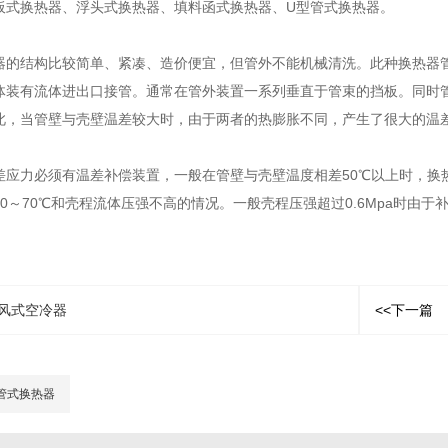
板式换热器、浮头式换热器、填料函式换热器、U型管式换热器。
器的结构比较简单、紧凑、造价便宜，但管外不能机械清洗。此种换热器
体装有流体进出口接管。通常在管外装置一系列垂直于管束的挡板。同时
此，当管壁与壳壁温差较大时，由于两者的热膨胀不同，产生了很大的温
差应力必须有温差补偿装置，一般在管壁与壳壁温度相差50℃以上时，换
0～70℃和壳程流体压强不高的情况。一般壳程压强超过0.6Mpa时由
风式空冷器
<<下一篇
管式换热器