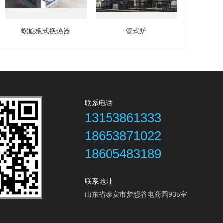
螺旋板式换热器
管式炉
联系电话
13153861333
18653871022
18605483189
联系地址
山东省泰安市梦想谷电商园935室