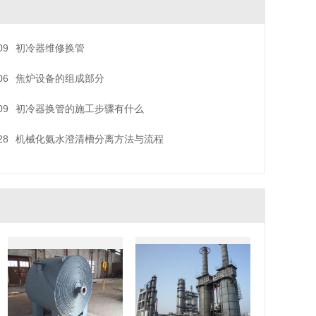
09
初冷器维修换管
06
焦炉设备的组成部分
09
初冷器换管的施工步骤有什么
28
机械化氨水澄清槽分离方法与流程