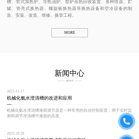
槽、管式加热炉、导热油炉、窑炉余热回收装置、各种塔器、贮
罐、管壳式换热器、螺旋板换热器等换热设备和空冷设备的制
造、安装、改造、维修、换管工程。
MORE
新闻中心
—— news ——
2025-11-17
机械化氨水澄清槽的改进和应用
机械化氨水澄清槽液面调节器是一种常用的自动控制装置，用于实时监
测和调节澄清槽中液面的高度。
2025-10-28