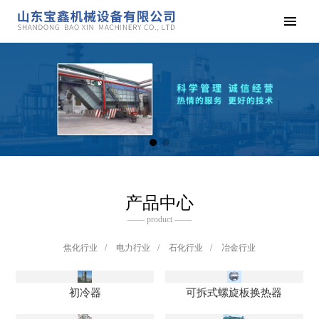
产品中心
—— product ——
焦化行业
/
电力行业
/
石化行业
/
冶金行业
初冷器
可拆式螺旋板换热器