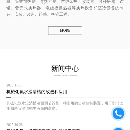
槽、管式加热炉、导热油炉、窑炉余热回收装置、各种塔器、贮
罐、管壳式换热器、螺旋板换热器等换热设备和空冷设备的制
造、安装、改造、维修、换管工程。
MORE
新闻中心
—— news ——
2025-11-17
机械化氨水澄清槽的改进和应用
机械化氨水澄清槽液面调节器是一种常用的自动控制装置，用于实时监
测和调节澄清槽中液面的高度。
2025-10-28