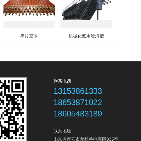
串片空冷
机械化氨水澄清槽
联系电话
13153861333
18653871022
18605483189
联系地址
山东省泰安市梦想谷电商园935室