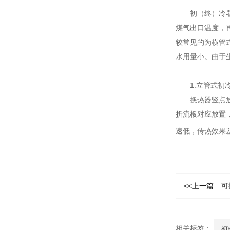
初（终）冷
煤气出口温度，
较常见的为横管
水用量小。由于
1.立管式初
换热器竖点
折流板对应放置
速低，传热效果
<<上一篇
可
相关标签：
初