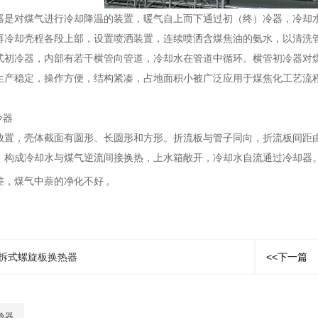
器是对煤气进行冷却降温的装置，暖气自上而下通过初（终）冷器，冷却
再冷却壳程各段上部，设置喷洒装置，连续喷洒含煤焦油的氨水，以清洗
式初冷器，内部有若干横管向管道，冷却水在管道中循环。横管初冷器对
生产稳定，操作方便，结构紧凑，占地面积小被广泛应用于煤焦化工艺流
冷器
放置，壳体截面有圆形、长圆形和方形。折流板与管子同向，折流板间距
，构成冷却水与煤气逆流间接换热，上水箱敞开，冷却水自流通过冷却器
差，煤气中萘的净化不好
。
拆式螺旋板换热器
<<下一篇
冷器